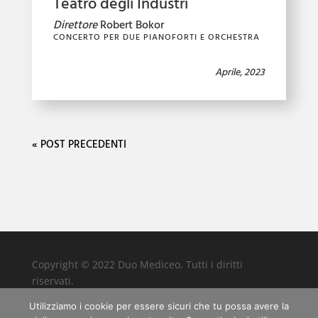
Teatro degli Industri
Direttore
Robert Bokor
CONCERTO PER DUE PIANOFORTI E ORCHESTRA
Aprile, 2023
« POST PRECEDENTI
Copyright © 2022 Duo Mediceo. Tutti i diritti
riservati.
Foto di
Utilizziamo i cookie per essere sicuri che tu possa avere la